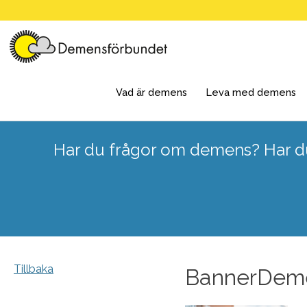
Skip
to
content
Vad är demens
Leva med demens
Har du frågor om demens? Har du
Tillbaka
BannerDem