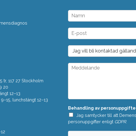
N
a
 demensdiagnos
m
n
E
*
-
p
o
D
s
r
t
o
*
p
M
d
e
o
d
w
 tr, 117 27 Stockholm
d
n
e
9 20
*
l
ängt 12–13
a
–15, lunchstängt 12–13
n
Behandling av personuppgifte
d
e
Jag samtycker till att Demen
*
personuppgifter enligt
GDPR
.
–12