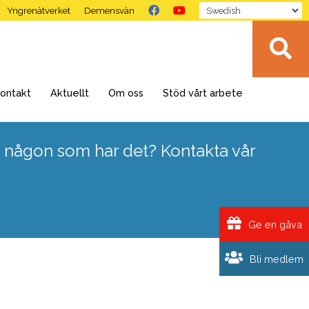
Yngrenätverket
Demensvän
ontakt
Aktuellt
Om oss
Stöd vårt arbete
 någon som har det? Kontakta vår
Ge en gåva
Bli medlem