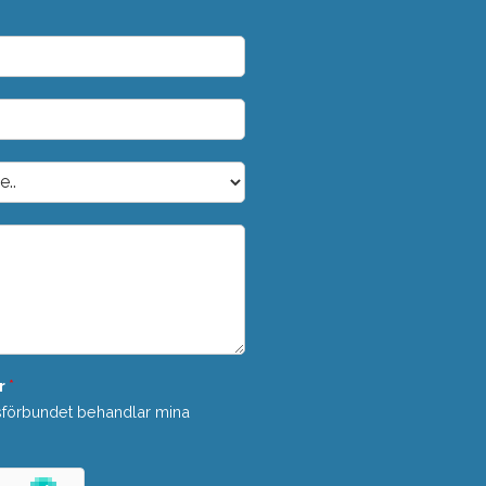
r
*
sförbundet behandlar mina