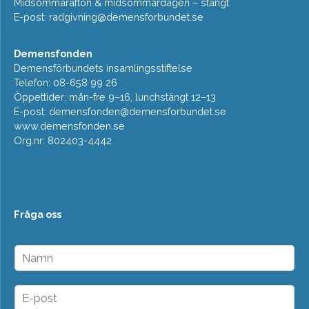
Midsommarafton & midsommardagen – stängt
E-post:
radgivning@demensforbundet.se
Demensfonden
Demensförbundets insamlingsstiftelse
Telefon: 08-658 99 26
Öppettider: mån-fre 9–16, lunchstängt 12–13
E-post:
demensfonden@demensforbundet.se
www.demensfonden.se
Org.nr: 802403-4442
Fråga oss
N
a
m
n
E
*
-