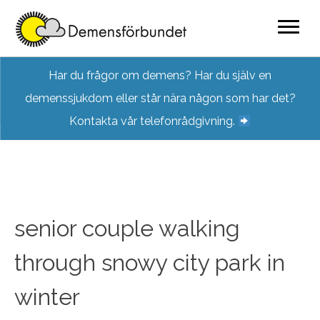
Skip
Har du frågor om demens? Har du själv en
to
demenssjukdom eller står nära någon som har det?
content
Kontakta vår telefonrådgivning.
senior couple walking
through snowy city park in
winter