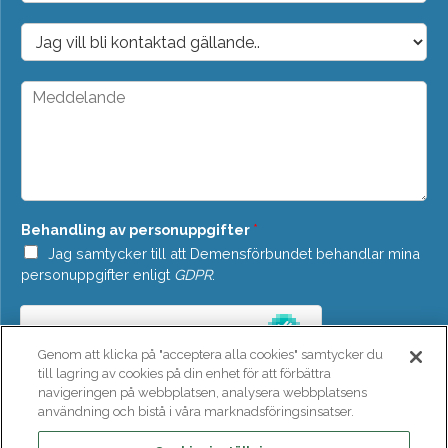
p
o
D
s
r
t
o
*
p
M
d
e
o
d
w
d
n
e
*
l
a
n
Behandling av personuppgifter
*
d
e
Jag samtycker till att Demensförbundet behandlar mina
*
personuppgifter enligt
GDPR
.
Genom att klicka på "acceptera alla cookies" samtycker du
till lagring av cookies på din enhet för att förbättra
navigeringen på webbplatsen, analysera webbplatsens
användning och bistå i våra marknadsföringsinsatser.
SKICKA