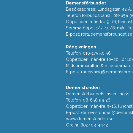
Demensförbundet
Besöksadress: Lundagatan 42 A, 5
Telefon förbundskansli: 08-658 9
Öppettider: mån-fre 9–16, lunchst
Sommaröppet 1/7–10/8: mån-fre 9
E-post:
rdr@demensforbundet.se
Rådgivningen
Telefon: 010-175 50 56
Öppettider: mån-fre 10–20, lör 10
Midsommarafton & midsommarda
E-post:
radgivning@demensforbu
Demensfonden
Demensförbundets insamlingsstif
Telefon: 08-658 99 26
Öppettider: mån-fre 9–16, lunchst
E-post:
demensfonden@demensfo
www.demensfonden.se
Org.nr: 802403-4442