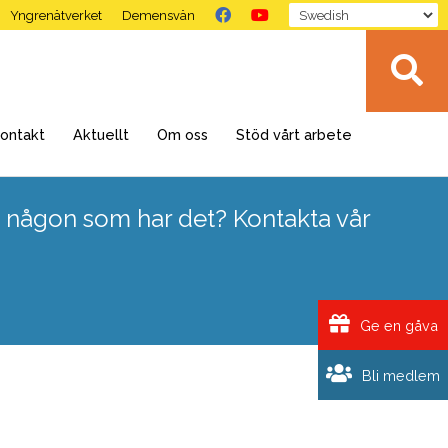
Yngrenätverket
Demensvän
ontakt
Aktuellt
Om oss
Stöd vårt arbete
 någon som har det? Kontakta vår
Ge en gåva
Bli medlem