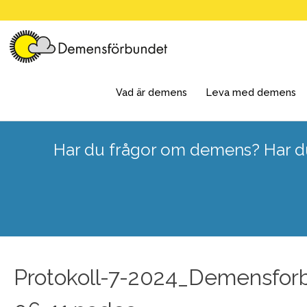
Skip
to
content
Vad är demens
Leva med demens
Har du frågor om demens? Har du
Protokoll-7-2024_Demensfor