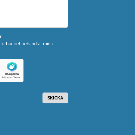
r
*
sförbundet behandlar mina
SKICKA