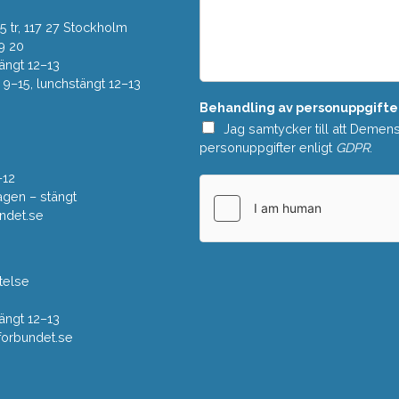
o
d
w
 tr, 117 27 Stockholm
d
n
e
9 20
*
l
ängt 12–13
a
–15, lunchstängt 12–13
n
Behandling av personuppgifte
d
e
Jag samtycker till att Demen
*
personuppgifter enligt
GDPR
.
–12
gen – stängt
ndet.se
telse
ängt 12–13
rbundet.se