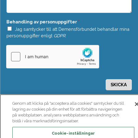
e
*
l
a
n
Behandling av personuppgifter
*
d
e
Jag samtycker till att Demensförbundet behandlar mina
*
personuppgifter enligt
GDPR
.
SKICKA
Genom att klicka på "acceptera alla cookies" samtycker du till
lagring av cookies på din enhet för att förbättra navigeringen
på webbplatsen, analysera webbplatsens användning och
bistå i våra marknadsföringsinsatser.
Cookie-inställningar