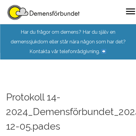
Skip
Har du frågor om demens? Har du själv en
to
demenssjukdom eller står nära någon som har det?
content
Kontakta vår telefonrådgivning.
Protokoll 14-
2024_Demensförbundet_202
12-05.pades