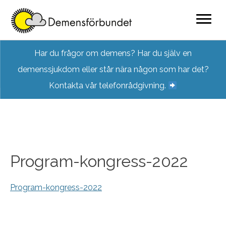
Skip
Har du frågor om demens? Har du själv en
to
demenssjukdom eller står nära någon som har det?
content
Kontakta vår telefonrådgivning.
Program-kongress-2022
Program-kongress-2022