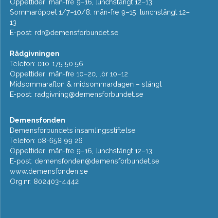
Öppettider: mån-fre 9–16, lunchstängt 12–13
Sommaröppet 1/7–10/8: mån-fre 9–15, lunchstängt 12–
13
E-post:
rdr@demensforbundet.se
Rådgivningen
Telefon: 010-175 50 56
Öppettider: mån-fre 10–20, lör 10–12
Midsommarafton & midsommardagen – stängt
E-post:
radgivning@demensforbundet.se
Demensfonden
Demensförbundets insamlingsstiftelse
Telefon: 08-658 99 26
Öppettider: mån-fre 9–16, lunchstängt 12–13
E-post:
demensfonden@demensforbundet.se
www.demensfonden.se
Org.nr: 802403-4442