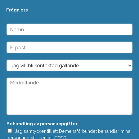
Fråga oss
N
a
m
n
E
*
-
p
o
D
s
r
t
o
*
p
M
d
e
o
d
w
d
n
e
*
l
a
n
Behandling av personuppgifter
*
d
e
Jag samtycker till att Demensförbundet behandlar mina
*
personuppgifter enligt
GDPR
.