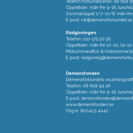
Telefon förbundskansli: 08-658 9
Öppettider: mån-fre 9–16, lunchst
Sommaröppet 1/7–10/8: mån-fre 9
E-post:
rdr@demensforbundet.se
Rådgivningen
Telefon: 010-175 50 56
Öppettider: mån-fre 10–20, lör 10
Midsommarafton & midsommarda
E-post:
radgivning@demensforbu
Demensfonden
Demensförbundets insamlingsstif
Telefon: 08-658 99 26
Öppettider: mån-fre 9–16, lunchst
E-post:
demensfonden@demensfo
www.demensfonden.se
Org.nr: 802403-4442