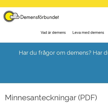
Skip
to
content
Vad är demens
Leva med demens
Har du frågor om demens? Har du
Minnesanteckningar (PDF)