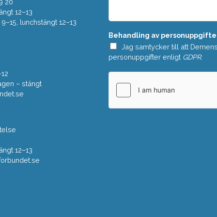
e
9 20
*
l
ängt 12–13
a
–15, lunchstängt 12–13
n
Behandling av personuppgifte
d
e
Jag samtycker till att Demen
*
personuppgifter enligt
GDPR
.
–12
gen – stängt
ndet.se
telse
ängt 12–13
rbundet.se