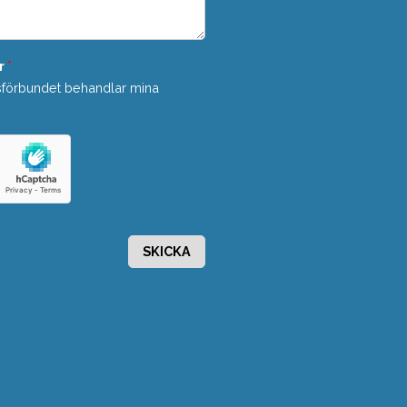
r
*
sförbundet behandlar mina
SKICKA