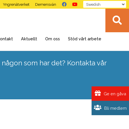
Yngrenätverket
Demensvän
ontakt
Aktuellt
Om oss
Stöd vårt arbete
 någon som har det? Kontakta vår
Ge en gåva
Bli medlem