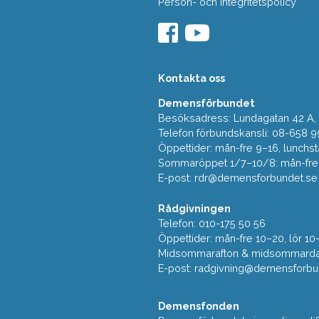
Person- och Integritetspolicy
Kontakta oss
Demensförbundet
Besöksadress: Lundagatan 42 A, 5
Telefon förbundskansli: 08-658 9
Öppettider: mån-fre 9–16, lunchst
Sommaröppet 1/7–10/8: mån-fre 9
E-post:
rdr@demensforbundet.se
Rådgivningen
Telefon: 010-175 50 56
Öppettider: mån-fre 10–20, lör 10
Midsommarafton & midsommarda
E-post:
radgivning@demensforbu
Demensfonden