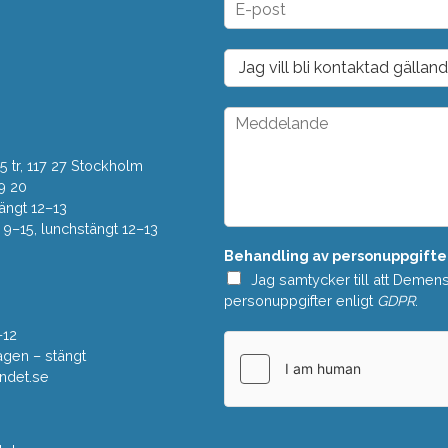
*
-
p
o
D
s
r
t
o
*
p
M
d
e
o
d
w
 tr, 117 27 Stockholm
d
n
e
9 20
*
l
ängt 12–13
a
–15, lunchstängt 12–13
n
Behandling av personuppgifte
d
e
Jag samtycker till att Demen
*
personuppgifter enligt
GDPR
.
–12
gen – stängt
ndet.se