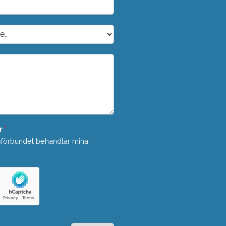
r
*
sförbundet behandlar mina