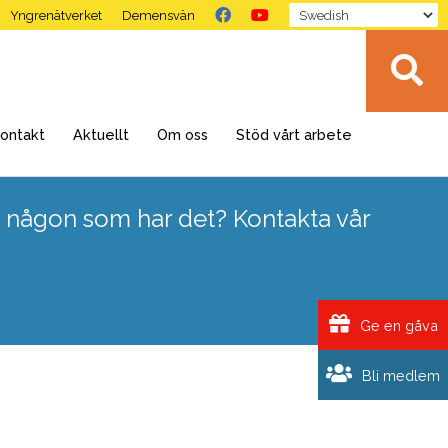
Yngrenätverket
Demensvän
ontakt
Aktuellt
Om oss
Stöd vårt arbete
 någon som har det? Kontakta vår
Ge en gåva
Bli medlem