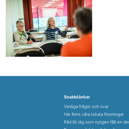
Snabblänkar
Vanliga frågor och svar
Här finns våra lokala föreningar
Råd till dig som nyligen fått en