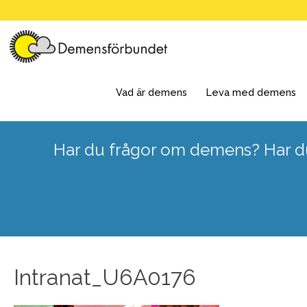
Skip
to
content
Vad är demens
Leva med demens
Har du frågor om demens? Har du
Intranat_U6A0176