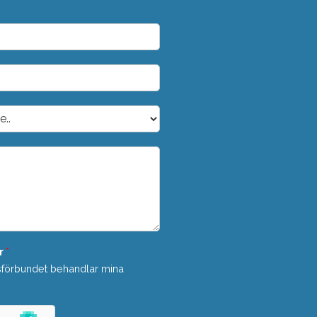
r
*
sförbundet behandlar mina