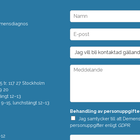
N
a
 demensdiagnos
m
n
E
*
-
p
o
D
s
r
t
o
*
p
M
d
e
o
d
w
 tr, 117 27 Stockholm
d
n
e
9 20
*
l
ängt 12–13
a
–15, lunchstängt 12–13
n
Behandling av personuppgifte
d
e
Jag samtycker till att Demen
*
personuppgifter enligt
GDPR
.
–12