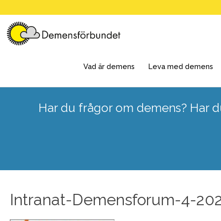
Skip
to
content
Vad är demens
Leva med demens
Har du frågor om demens? Har du
Intranat-Demensforum-4-20