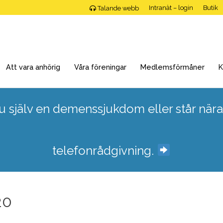
Intranät – login
Butik
Talande webb
Att vara anhörig
Våra föreningar
Medlemsförmåner
K
 själv en demenssjukdom eller står nära
telefonrådgivning.
20