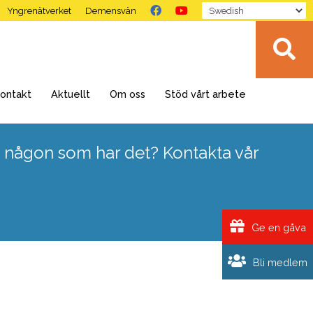
Yngrenätverket
Demensvän
ontakt
Aktuellt
Om oss
Stöd vårt arbete
 någon som har det? Kontakta vår
Ge en gåva
Bli medlem