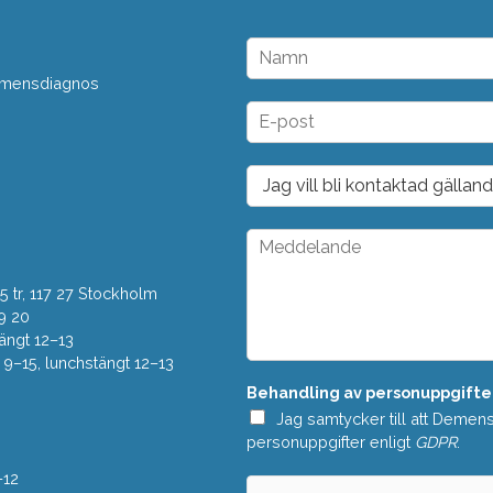
N
a
 demensdiagnos
m
n
E
*
-
p
o
D
s
r
t
o
*
p
M
d
e
o
d
w
 tr, 117 27 Stockholm
d
n
e
9 20
*
l
ängt 12–13
a
–15, lunchstängt 12–13
n
Behandling av personuppgifte
d
e
Jag samtycker till att Demen
*
personuppgifter enligt
GDPR
.
–12