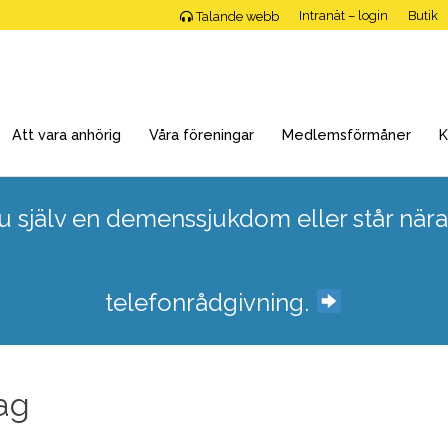
Intranät – login
Butik
Talande webb
Att vara anhörig
Våra föreningar
Medlemsförmåner
K
 själv en demenssjukdom eller står nära
telefonrådgivning.
ag