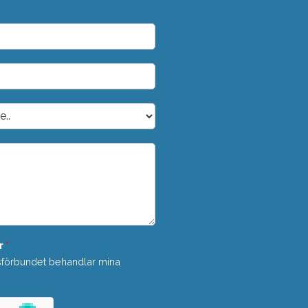
r
*
sförbundet behandlar mina