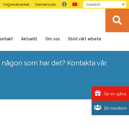
Yngrenätverket
Demensvän
ontakt
Aktuellt
Om oss
Stöd vårt arbete
 någon som har det? Kontakta vår
Ge en gåva
Bli medlem