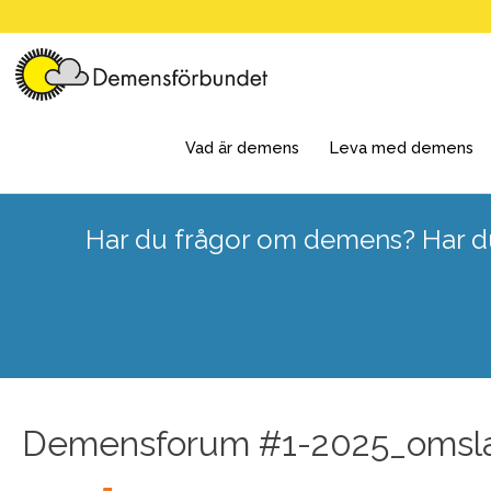
Skip
to
content
Vad är demens
Leva med demens
Har du frågor om demens? Har du
Demensforum #1-2025_omsl