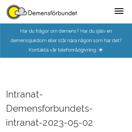
Skip
Har du frågor om demens? Har du själv en
to
demenssjukdom eller står nära någon som har det?
content
Kontakta vår telefonrådgivning.
Intranat-
Demensforbundets-
intranat-2023-05-02