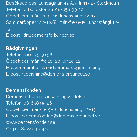
Besöksadress: Lundagatan 42 A, 5 tr, 117 27 Stockholm
Telefon förbundskansli: 08-658 99 20
Öppettider: mån-fre 9–16, lunchstängt 12–13
Sommaröppet 1/7–10/8: mån-fre 9–15, lunchstängt 12–
13
E-post:
rdr@demensforbundet.se
Rådgivningen
Telefon: 010-175 50 56
Öppettider: mån-fre 10–20, lör 10–12
Midsommarafton & midsommardagen – stängt
E-post:
radgivning@demensforbundet.se
Demensfonden
Demensförbundets insamlingsstiftelse
Telefon: 08-658 99 26
Öppettider: mån-fre 9–16, lunchstängt 12–13
E-post:
demensfonden@demensforbundet.se
www.demensfonden.se
Org.nr: 802403-4442