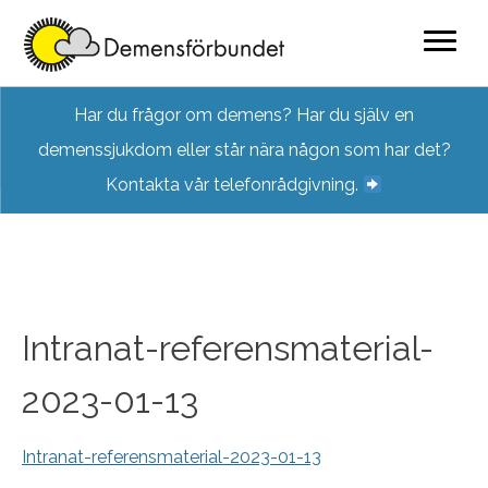
Skip
Har du frågor om demens? Har du själv en
to
demenssjukdom eller står nära någon som har det?
content
Kontakta vår telefonrådgivning.
Intranat-referensmaterial-
2023-01-13
Intranat-referensmaterial-2023-01-13