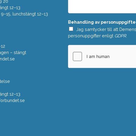
e
9 20
*
l
ängt 12–13
a
–15, lunchstängt 12–13
n
Behandling av personuppgifte
d
e
Jag samtycker till att Demen
*
personuppgifter enligt
GDPR
.
–12
gen – stängt
ndet.se
telse
ängt 12–13
rbundet.se