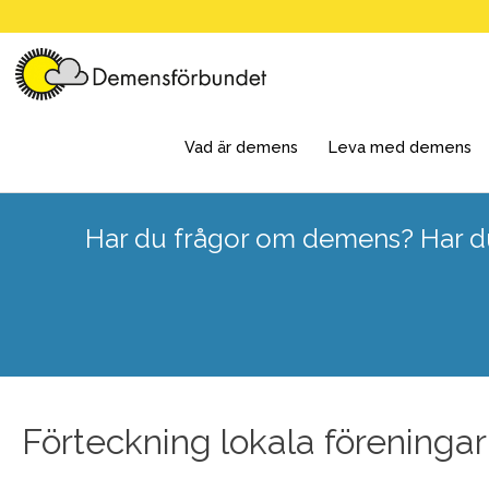
Skip
to
content
Vad är demens
Leva med demens
Har du frågor om demens? Har du
Förteckning lokala föreningar