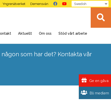
Yngrenätverket
Demensvän
ontakt
Aktuellt
Om oss
Stöd vårt arbete
 någon som har det? Kontakta vår
Ge en gåva
Bli medlem