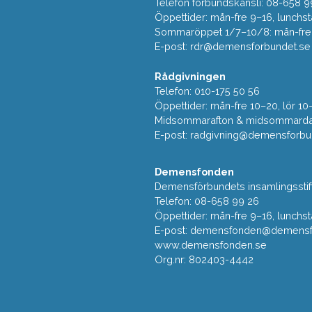
Telefon förbundskansli: 08-658 9
Öppettider: mån-fre 9–16, lunchst
Sommaröppet 1/7–10/8: mån-fre 9
E-post:
rdr@demensforbundet.se
Rådgivningen
Telefon: 010-175 50 56
Öppettider: mån-fre 10–20, lör 10
Midsommarafton & midsommarda
E-post:
radgivning@demensforbu
Demensfonden
Demensförbundets insamlingsstif
Telefon: 08-658 99 26
Öppettider: mån-fre 9–16, lunchst
E-post:
demensfonden@demensfo
www.demensfonden.se
Org.nr: 802403-4442