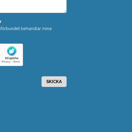
r
*
sförbundet behandlar mina
SKICKA