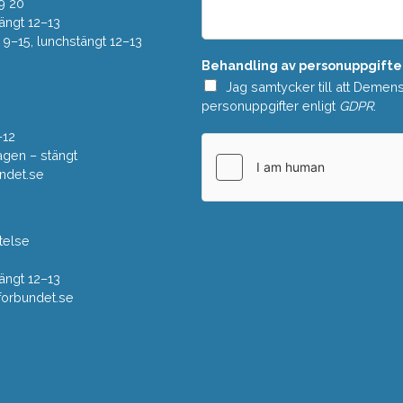
e
9 20
*
l
ängt 12–13
a
–15, lunchstängt 12–13
n
Behandling av personuppgifte
d
e
Jag samtycker till att Demen
*
personuppgifter enligt
GDPR
.
–12
gen – stängt
ndet.se
telse
ängt 12–13
rbundet.se