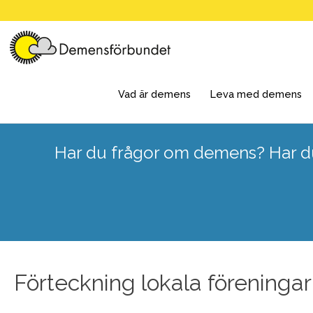
Skip
to
content
Vad är demens
Leva med demens
Har du frågor om demens? Har du
Förteckning lokala föreningar