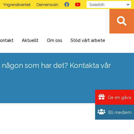
Yngrenätverket
Demensvän
ontakt
Aktuellt
Om oss
Stöd vårt arbete
 någon som har det? Kontakta vår
Ge en gåva
Bli medlem