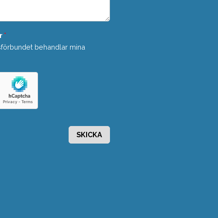
r
*
sförbundet behandlar mina
SKICKA