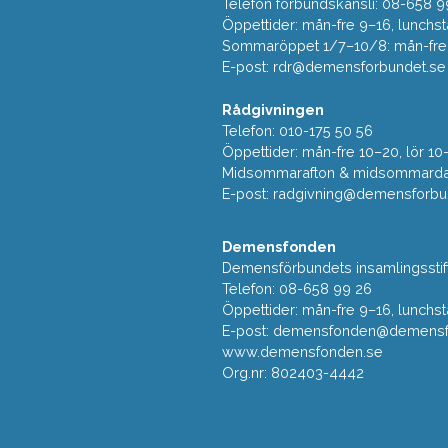
Telefon förbundskansli: 08-658 9
Öppettider: mån-fre 9–16, lunchst
Sommaröppet 1/7–10/8: mån-fre 9
E-post:
rdr@demensforbundet.se
Rådgivningen
Telefon: 010-175 50 56
Öppettider: mån-fre 10–20, lör 10
Midsommarafton & midsommarda
E-post:
radgivning@demensforbu
Demensfonden
Demensförbundets insamlingsstif
Telefon: 08-658 99 26
Öppettider: mån-fre 9–16, lunchst
E-post:
demensfonden@demensfo
www.demensfonden.se
Org.nr: 802403-4442