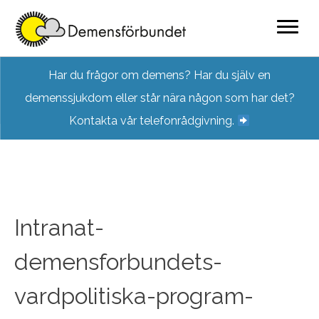
Skip
Har du frågor om demens? Har du själv en
to
demenssjukdom eller står nära någon som har det?
content
Kontakta vår telefonrådgivning.
Intranat-
demensforbundets-
vardpolitiska-program-