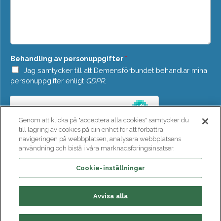
o
d
w
d
n
e
*
l
a
n
Behandling av personuppgifter
*
d
e
Jag samtycker till att Demensförbundet behandlar mina
*
personuppgifter enligt
GDPR
.
Genom att klicka på "acceptera alla cookies" samtycker du
till lagring av cookies på din enhet för att förbättra
navigeringen på webbplatsen, analysera webbplatsens
användning och bistå i våra marknadsföringsinsatser.
SKICKA
Cookie-inställningar
Avvisa alla