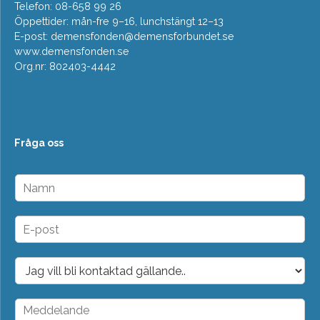
Telefon: 08-658 99 26
Öppettider: mån-fre 9–16, lunchstängt 12–13
E-post:
demensfonden@demensforbundet.se
www.demensfonden.se
Org.nr: 802403-4442
Fråga oss
N
a
m
n
E
*
-
p
o
D
s
r
t
o
*
p
M
d
e