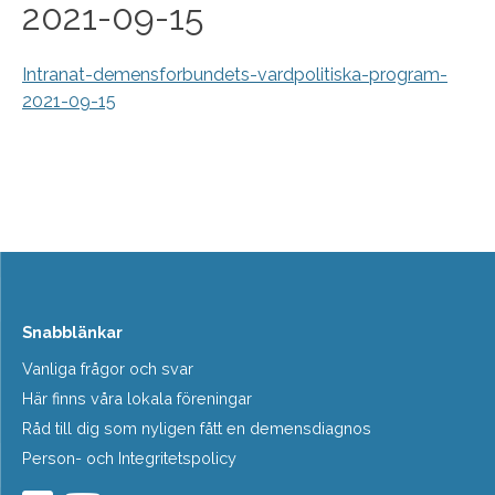
2021-09-15
Intranat-demensforbundets-vardpolitiska-program-
2021-09-15
Snabblänkar
Vanliga frågor och svar
Här finns våra lokala föreningar
Råd till dig som nyligen fått en demensdiagnos
Person- och Integritetspolicy