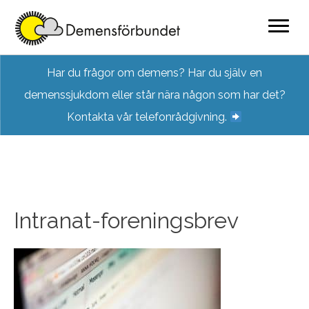
Skip
Har du frågor om demens? Har du själv en
to
demenssjukdom eller står nära någon som har det?
content
Kontakta vår telefonrådgivning.
Intranat-foreningsbrev