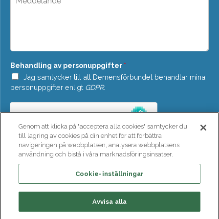
d
e
o
d
w
d
n
e
*
l
a
n
Behandling av personuppgifter
*
d
e
Jag samtycker till att Demensförbundet behandlar mina
*
personuppgifter enligt
GDPR
.
Genom att klicka på "acceptera alla cookies" samtycker du
till lagring av cookies på din enhet för att förbättra
navigeringen på webbplatsen, analysera webbplatsens
användning och bistå i våra marknadsföringsinsatser.
SKICKA
Cookie-inställningar
Avvisa alla