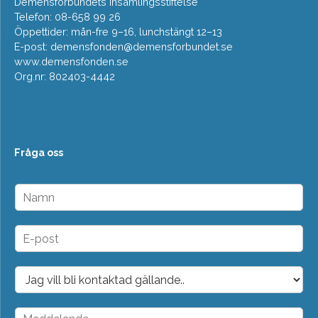
Demensförbundets insamlingsstiftelse
Telefon: 08-658 99 26
Öppettider: mån-fre 9–16, lunchstängt 12–13
E-post:
demensfonden@demensforbundet.se
www.demensfonden.se
Org.nr: 802403-4442
Fråga oss
N
a
m
n
E
*
-
p
o
D
s
r
t
o
*
p
M