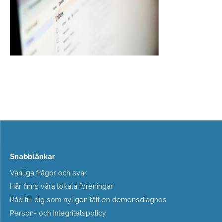
Snabblänkar
Vanliga frågor och svar
Här finns våra lokala föreningar
Råd till dig som nyligen fått en demensdiagnos
Person- och Integritetspolicy