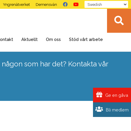
Yngrenätverket
Demensvän
ontakt
Aktuellt
Om oss
Stöd vårt arbete
 någon som har det? Kontakta vår
Ge en gåva
Bli medlem