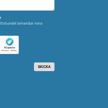
r
*
sförbundet behandlar mina
SKICKA