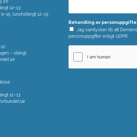
e
9 20
*
l
ängt 12–13
a
–15, lunchstängt 12–13
n
Behandling av personuppgifte
d
e
Jag samtycker till att Demen
*
personuppgifter enligt
GDPR
.
–12
gen – stängt
ndet.se
telse
ängt 12–13
rbundet.se