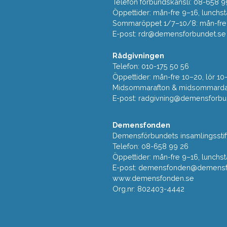
Telefon förbundskansli: 08-658 9
Öppettider: mån-fre 9–16, lunchst
Sommaröppet 1/7–10/8: mån-fre 9
E-post:
rdr@demensforbundet.se
Rådgivningen
Telefon: 010-175 50 56
Öppettider: mån-fre 10–20, lör 10
Midsommarafton & midsommarda
E-post:
radgivning@demensforbu
Demensfonden
Demensförbundets insamlingsstif
Telefon: 08-658 99 26
Öppettider: mån-fre 9–16, lunchst
E-post:
demensfonden@demensfo
www.demensfonden.se
Org.nr: 802403-4442