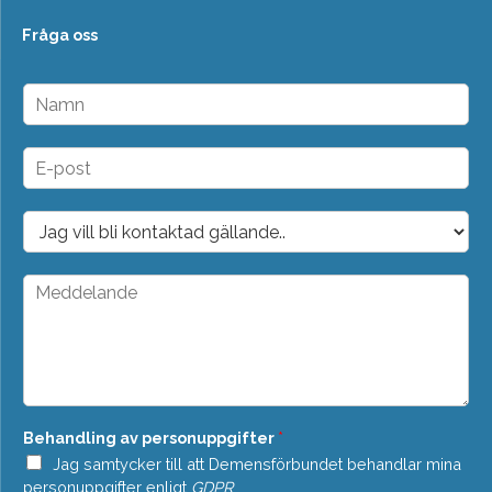
Fråga oss
N
a
m
n
E
*
-
p
o
D
s
r
t
o
*
p
M
d
e
o
d
w
d
n
e
*
l
a
n
Behandling av personuppgifter
*
d
e
Jag samtycker till att Demensförbundet behandlar mina
*
personuppgifter enligt
GDPR
.