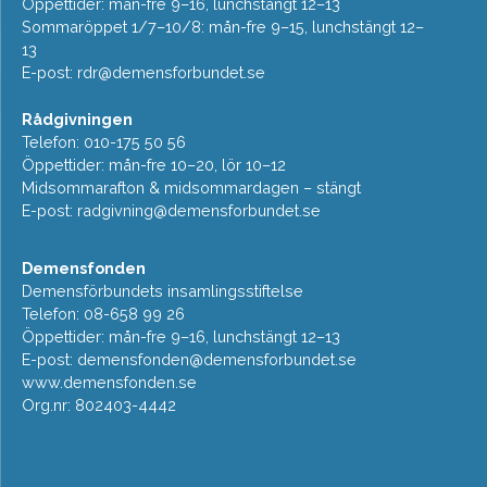
Öppettider: mån-fre 9–16, lunchstängt 12–13
Sommaröppet 1/7–10/8: mån-fre 9–15, lunchstängt 12–
13
E-post:
rdr@demensforbundet.se
Rådgivningen
Telefon: 010-175 50 56
Öppettider: mån-fre 10–20, lör 10–12
Midsommarafton & midsommardagen – stängt
E-post:
radgivning@demensforbundet.se
Demensfonden
Demensförbundets insamlingsstiftelse
Telefon: 08-658 99 26
Öppettider: mån-fre 9–16, lunchstängt 12–13
E-post:
demensfonden@demensforbundet.se
www.demensfonden.se
Org.nr: 802403-4442