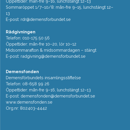
Öppettider: mån-fre 9–16, lunchstängt 12–13
Sommaröppet 1/7–10/8: mån-fre 9–15, lunchstängt 12–
13
E-post:
rdr@demensforbundet.se
Rådgivningen
Telefon: 010-175 50 56
Öppettider: mån-fre 10–20, lör 10–12
Midsommarafton & midsommardagen – stängt
E-post:
radgivning@demensforbundet.se
Demensfonden
Demensförbundets insamlingsstiftelse
Telefon: 08-658 99 26
Öppettider: mån-fre 9–16, lunchstängt 12–13
E-post:
demensfonden@demensforbundet.se
www.demensfonden.se
Org.nr: 802403-4442