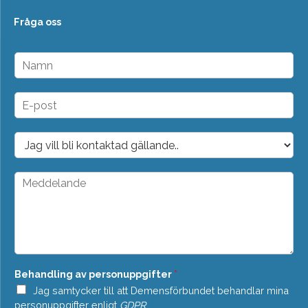
Fråga oss
N
a
m
n
E
*
-
p
o
D
s
r
t
o
*
p
M
d
e
o
d
w
d
n
e
*
l
a
n
Behandling av personuppgifter
*
d
e
Jag samtycker till att Demensförbundet behandlar mina
*
personuppgifter enligt
GDPR
.