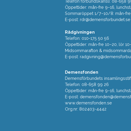
Telefon förbundskansli: 08-658 9
Öppettider: mån-fre 9–16, lunchst
Sommaröppet 1/7–10/8: mån-fre 9
E-post:
rdr@demensforbundet.se
Rådgivningen
Telefon: 010-175 50 56
Öppettider: mån-fre 10–20, lör 10
Midsommarafton & midsommarda
E-post:
radgivning@demensforbu
Demensfonden
Demensförbundets insamlingsstif
Telefon: 08-658 99 26
Öppettider: mån-fre 9–16, lunchst
E-post:
demensfonden@demensfo
www.demensfonden.se
Org.nr: 802403-4442