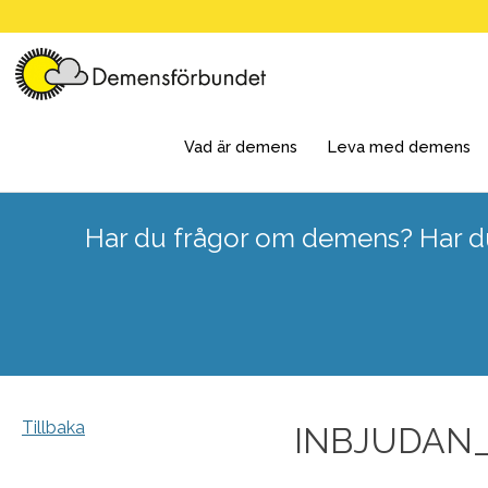
Skip
to
content
Vad är demens
Leva med demens
Har du frågor om demens? Har du
Tillbaka
INBJUDAN_W