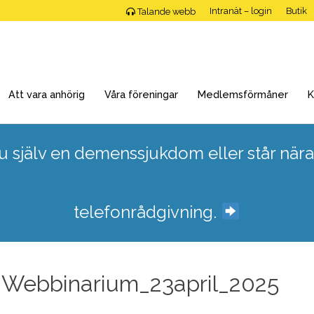
Intranät – login
Butik
Talande webb
Att vara anhörig
Våra föreningar
Medlemsförmåner
K
 själv en demenssjukdom eller står nära
telefonrådgivning.
ebbinarium_23april_2025