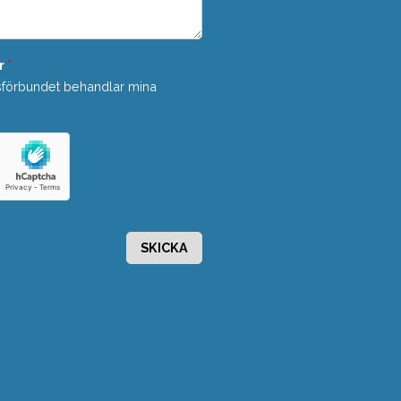
r
*
sförbundet behandlar mina
SKICKA