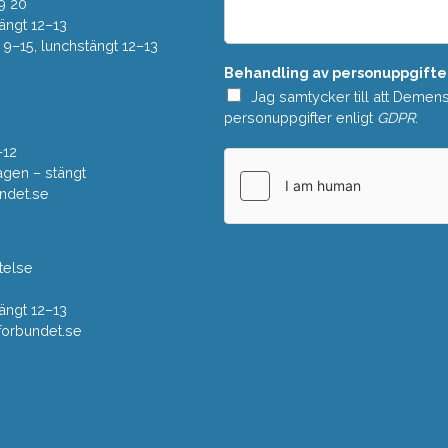
e
9 20
*
l
ängt 12–13
a
–15, lunchstängt 12–13
n
Behandling av personuppgifte
d
e
Jag samtycker till att Demen
*
personuppgifter enligt
GDPR
.
–12
gen – stängt
ndet.se
telse
ängt 12–13
rbundet.se