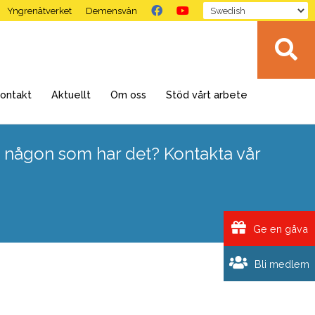
Yngrenätverket
Demensvän
ontakt
Aktuellt
Om oss
Stöd vårt arbete
 någon som har det? Kontakta vår
Ge en gåva
Bli medlem