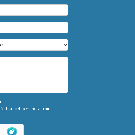
r
*
sförbundet behandlar mina