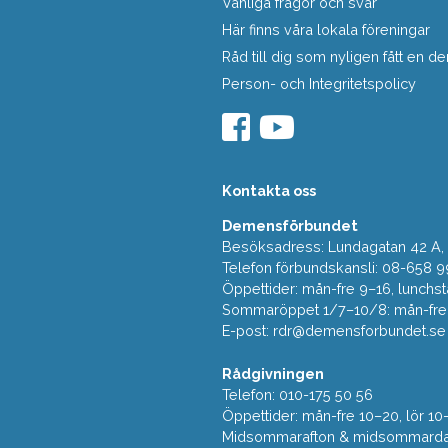
Vanliga frågor och svar
Här finns våra lokala föreningar
Råd till dig som nyligen fått en
Person- och Integritetspolicy
Kontakta oss
Demensförbundet
Besöksadress: Lundagatan 42 A, 5
Telefon förbundskansli: 08-658 9
Öppettider: mån-fre 9–16, lunchst
Sommaröppet 1/7–10/8: mån-fre 9
E-post:
rdr@demensforbundet.se
Rådgivningen
Telefon: 010-175 50 56
Öppettider: mån-fre 10–20, lör 10
Midsommarafton & midsommarda