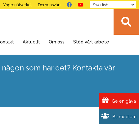
Yngrenätverket
Demensvän
ontakt
Aktuellt
Om oss
Stöd vårt arbete
 någon som har det? Kontakta vår
Ge en gåva
Bli medlem