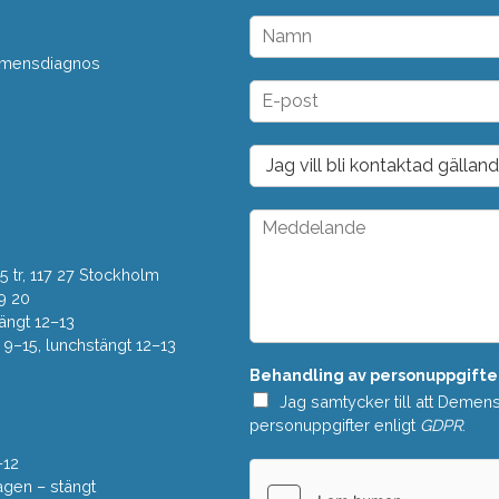
N
a
 demensdiagnos
m
n
E
*
-
p
o
D
s
r
t
o
*
p
M
d
e
o
d
w
 tr, 117 27 Stockholm
d
n
e
9 20
*
l
ängt 12–13
a
–15, lunchstängt 12–13
n
Behandling av personuppgifte
d
e
Jag samtycker till att Demen
*
personuppgifter enligt
GDPR
.
–12
gen – stängt