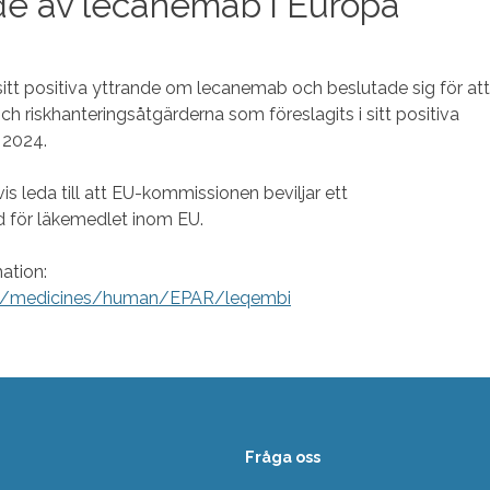
e av lecanemab i Europa
tt positiva yttrande om lecanemab och beslutade sig för att
ch riskhanteringsåtgärderna som föreslagits i sitt positiva
 2024.
s leda till att EU-kommissionen beviljar ett
d för läkemedlet inom EU.
mation:
n/medicines/human/EPAR/leqembi
Fråga oss