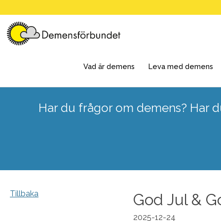
Skip
to
content
Vad är demens
Leva med demens
Har du frågor om demens? Har du
Tillbaka
God Jul & Go
2025-12-24