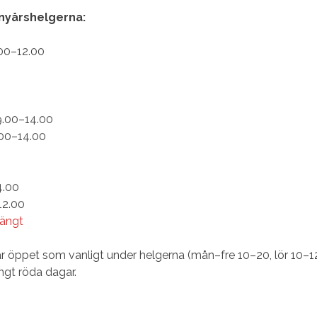
 nyårshelgerna:
00–12.00
.00–14.00
.00–14.00
4.00
12.00
tängt
ar öppet som vanligt under helgerna (mån–fre 10–20, lör 10–12
ängt röda dagar.