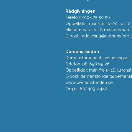
Rådgivningen
Telefon: 010-175 50 56
Öppettider: mån-fre 10–20, lör 10
Midsommarafton & midsommarda
E-post:
radgivning@demensforbu
Demensfonden
Demensförbundets insamlingsstif
Telefon: 08-658 99 26
Öppettider: mån-fre 9–16, lunchst
E-post:
demensfonden@demensfo
www.demensfonden.se
Org.nr: 802403-4442