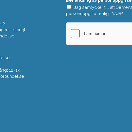
Behandling av personuppgifte
d
e
Jag samtycker till att Demen
*
personuppgifter enligt
GDPR
.
–12
gen – stängt
ndet.se
telse
ängt 12–13
rbundet.se