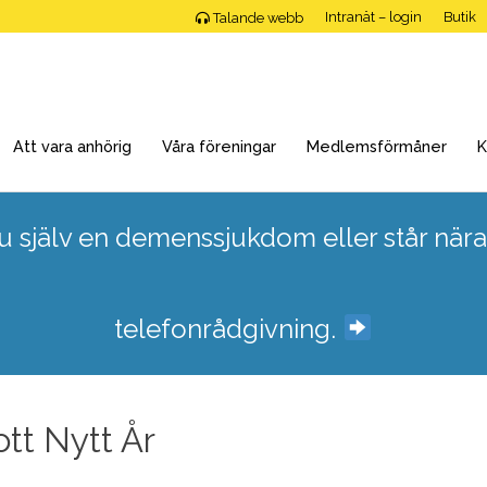
Intranät – login
Butik
Talande webb
Att vara anhörig
Våra föreningar
Medlemsförmåner
K
 själv en demenssjukdom eller står nära
telefonrådgivning.
tt Nytt År