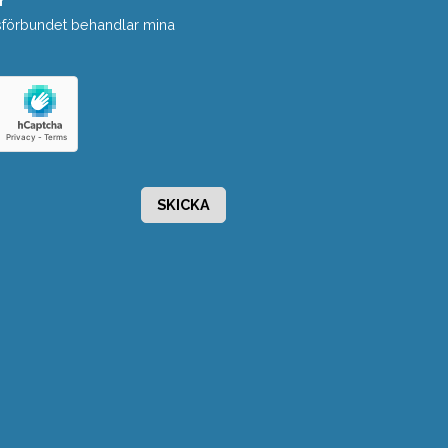
r
*
sförbundet behandlar mina
SKICKA