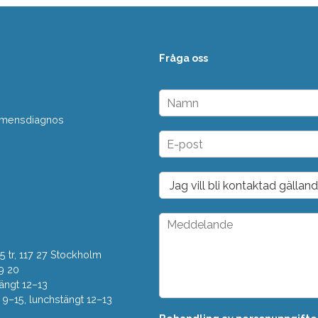
Fråga oss
N
a
 demensdiagnos
m
n
E
*
-
p
o
D
s
r
t
o
*
p
M
d
e
o
d
w
 tr, 117 27 Stockholm
d
n
e
9 20
*
l
ängt 12–13
a
–15, lunchstängt 12–13
n