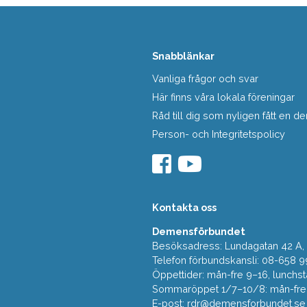
Snabblänkar
Vanliga frågor och svar
Här finns våra lokala föreningar
Råd till dig som nyligen fått en
Person- och Integritetspolicy
Kontakta oss
Demensförbundet
Besöksadress: Lundagatan 42 A, 5
Telefon förbundskansli: 08-658 9
Öppettider: mån-fre 9–16, lunchst
Sommaröppet 1/7–10/8: mån-fre 9
E-post:
rdr@demensforbundet.se