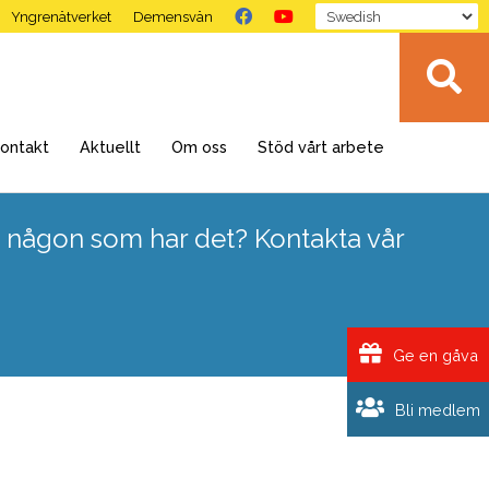
Yngrenätverket
Demensvän
ontakt
Aktuellt
Om oss
Stöd vårt arbete
 någon som har det? Kontakta vår
Ge en gåva
Bli medlem