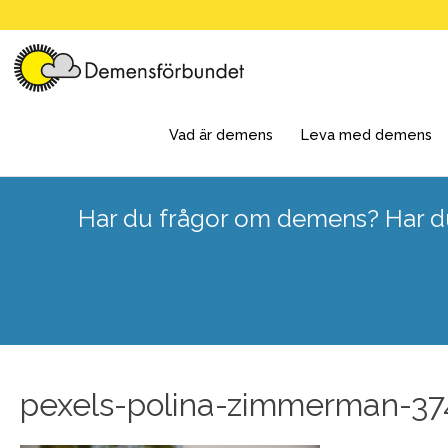
Skip
to
content
Vad är demens
Leva med demens
Har du frågor om demens? Har du
pexels-polina-zimmerman-3