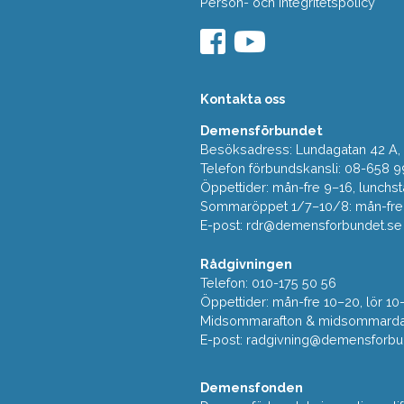
Person- och Integritetspolicy
Kontakta oss
Demensförbundet
Besöksadress: Lundagatan 42 A, 5
Telefon förbundskansli: 08-658 9
Öppettider: mån-fre 9–16, lunchst
Sommaröppet 1/7–10/8: mån-fre 9
E-post:
rdr@demensforbundet.se
Rådgivningen
Telefon: 010-175 50 56
Öppettider: mån-fre 10–20, lör 10
Midsommarafton & midsommarda
E-post:
radgivning@demensforbu
Demensfonden