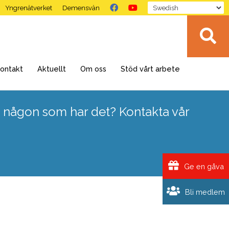
Yngrenätverket
Demensvän
ontakt
Aktuellt
Om oss
Stöd vårt arbete
 någon som har det? Kontakta vår
Ge en gåva
Bli medlem