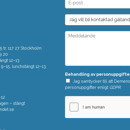
*
-
p
o
D
s
r
t
o
*
p
M
d
e
o
d
w
 tr, 117 27 Stockholm
d
n
e
9 20
*
l
ängt 12–13
a
–15, lunchstängt 12–13
n
Behandling av personuppgifte
d
e
Jag samtycker till att Demen
*
personuppgifter enligt
GDPR
.
–12
gen – stängt
ndet.se