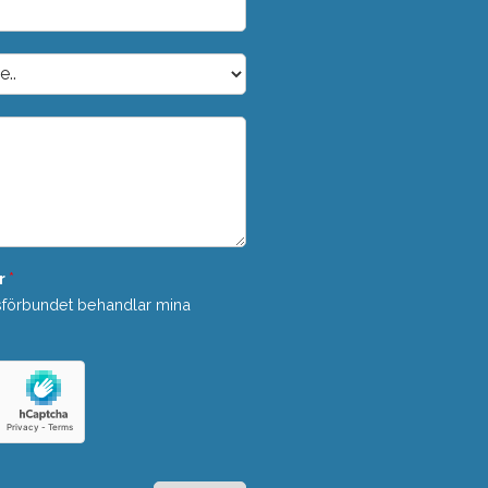
r
*
sförbundet behandlar mina