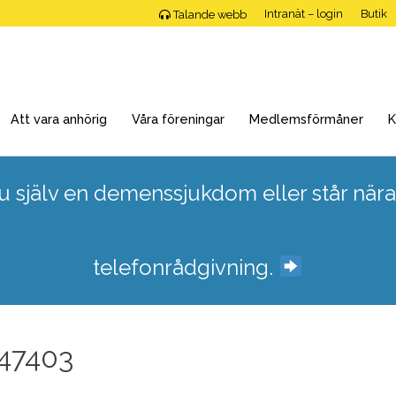
Intranät – login
Butik
Talande webb
Att vara anhörig
Våra föreningar
Medlemsförmåner
K
 själv en demenssjukdom eller står nära
telefonrådgivning.
747403