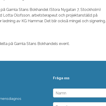
00 på Gamla Stans Bokhandel (Stora Nygatan 7, Stockholm)
d Lotta Olofsson, arbetsterapeut och projektanställd på
ledning av KG Hammar. Det blir också mingel och signering.
t delta på Gamla Stans Bokhandels event.
Fråga oss
N
a
 demensdiagnos
m
n
E