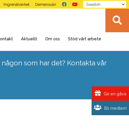
Yngrenätverket
Demensvän
ontakt
Aktuellt
Om oss
Stöd vårt arbete
 någon som har det? Kontakta vår
Ge en gåva
Bli medlem