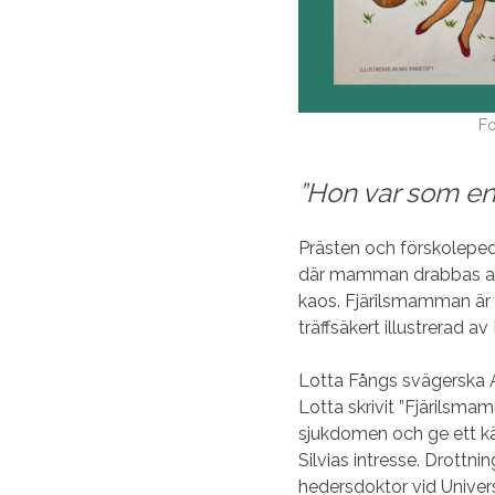
Fo
”Hon var som en
Prästen och förskoleped
där mamman drabbas av
kaos. Fjärilsmamman är 
träffsäkert illustrerad 
Lotta Fångs svägerska 
Lotta skrivit ”Fjärilsma
sjukdomen och ge ett kä
Silvias intresse. Drott
hedersdoktor vid Universi