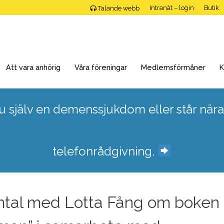
Intranät – login
Butik
Talande webb
Att vara anhörig
Våra föreningar
Medlemsförmåner
K
 själv en demenssjukdom eller står nära
telefonrådgivning.
mtal med Lotta Fång om boken