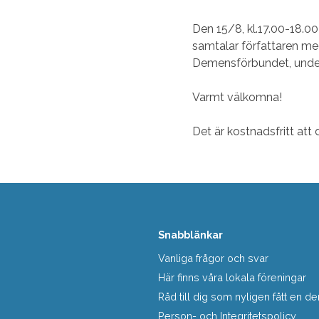
Den 15/8, kl.17.00-18.
samtalar författaren me
Demensförbundet, under 
Varmt välkomna!
Det är kostnadsfritt at
Snabblänkar
Vanliga frågor och svar
Här finns våra lokala föreningar
Råd till dig som nyligen fått en
Person- och Integritetspolicy