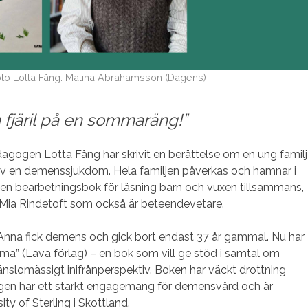
to Lotta Fång: Malina Abrahamsson (Dagens)
 fjäril på en sommaräng!”
agogen Lotta Fång har skrivit en berättelse om en ung familj
 en demenssjukdom. Hela familjen påverkas och hamnar i
en bearbetningsbok för läsning barn och vuxen tillsammans,
av Mia Rindetoft som också är beteendevetare.
Anna fick demens och gick bort endast 37 år gammal. Nu har
mma” (Lava förlag) – en bok som vill ge stöd i samtal om
nslomässigt inifrånperspektiv. Boken har väckt drottning
ningen har ett starkt engagemang för demensvård och är
ty of Sterling i Skottland.