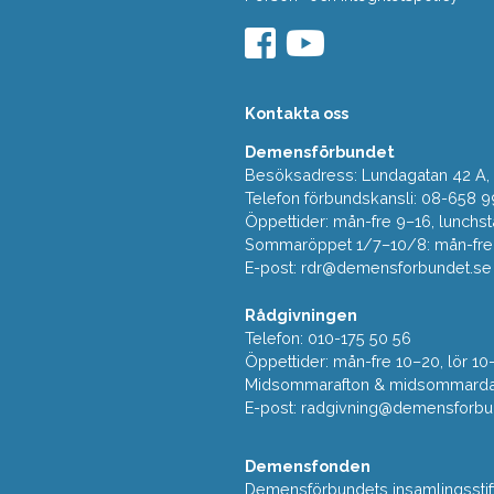
Kontakta oss
Demensförbundet
Besöksadress: Lundagatan 42 A, 5
Telefon förbundskansli: 08-658 9
Öppettider: mån-fre 9–16, lunchst
Sommaröppet 1/7–10/8: mån-fre 9
E-post:
rdr@demensforbundet.se
Rådgivningen
Telefon: 010-175 50 56
Öppettider: mån-fre 10–20, lör 10
Midsommarafton & midsommarda
E-post:
radgivning@demensforbu
Demensfonden
Demensförbundets insamlingsstif