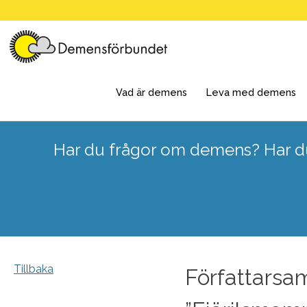
Skip
to
content
Vad är demens
Leva med demens
Har du frågor om demens? Har du
Tillbaka
Författarsa