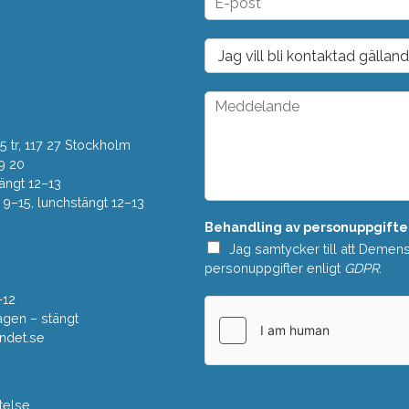
*
-
p
o
D
s
r
t
o
*
p
M
d
e
o
d
w
 tr, 117 27 Stockholm
d
n
e
9 20
*
l
ängt 12–13
a
–15, lunchstängt 12–13
n
Behandling av personuppgifte
d
e
Jag samtycker till att Demen
*
personuppgifter enligt
GDPR
.
–12
gen – stängt
ndet.se
telse