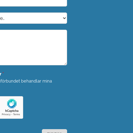
r
*
sförbundet behandlar mina