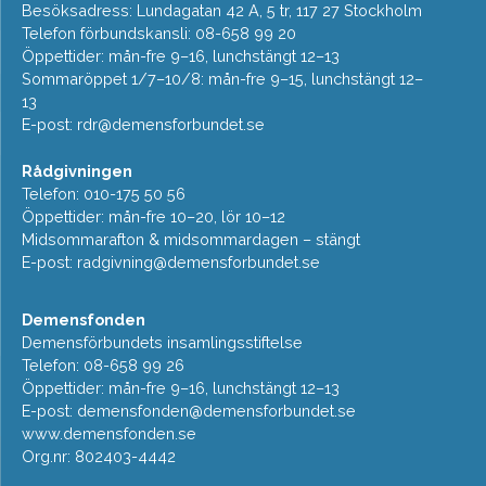
Besöksadress: Lundagatan 42 A, 5 tr, 117 27 Stockholm
Telefon förbundskansli: 08-658 99 20
Öppettider: mån-fre 9–16, lunchstängt 12–13
Sommaröppet 1/7–10/8: mån-fre 9–15, lunchstängt 12–
13
E-post:
rdr@demensforbundet.se
Rådgivningen
Telefon: 010-175 50 56
Öppettider: mån-fre 10–20, lör 10–12
Midsommarafton & midsommardagen – stängt
E-post:
radgivning@demensforbundet.se
Demensfonden
Demensförbundets insamlingsstiftelse
Telefon: 08-658 99 26
Öppettider: mån-fre 9–16, lunchstängt 12–13
E-post:
demensfonden@demensforbundet.se
www.demensfonden.se
Org.nr: 802403-4442