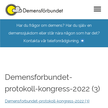
Skip
Har du frågor om demens? Har du själv en
to
demenssjukdom eller står nära någon som har det?
content
Kontakta vår telefonrådgivning.
Demensforbundet-
protokoll-kongress-2022 (3)
Demensforbundet-protokoll-kongress-2022 (3)