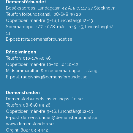
Demensförbundet
Besöksadress: Lundagatan 42 A, 5 tr, 117 27 Stockholm
Telefon förbundskansli: 08-658 99 20
Öppettider: mån-fre 9–16, lunchstängt 12–13
Sommaröppet 1/7–10/8: mån-fre 9–15, lunchstängt 12–
13
E-post:
rdr@demensforbundet.se
Rådgivningen
Telefon: 010-175 50 56
Öppettider: mån-fre 10–20, lör 10–12
Midsommarafton & midsommardagen – stängt
E-post:
radgivning@demensforbundet.se
Demensfonden
Demensförbundets insamlingsstiftelse
Telefon: 08-658 99 26
Öppettider: mån-fre 9–16, lunchstängt 12–13
E-post:
demensfonden@demensforbundet.se
www.demensfonden.se
Org.nr: 802403-4442