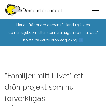
Skip
Har du frågor om demens? Har du själv en
to
demenssjukdom eller står nära någon som har det?
content
Kontakta vår telefonrådgivning.
”Familjer mitt i livet” ett
drömprojekt som nu
förverkligas