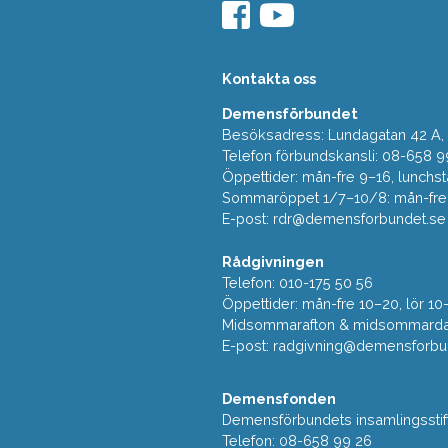
Kontakta oss
Demensförbundet
Besöksadress: Lundagatan 42 A, 5
Telefon förbundskansli: 08-658 9
Öppettider: mån-fre 9–16, lunchst
Sommaröppet 1/7–10/8: mån-fre 9
E-post:
rdr@demensforbundet.se
Rådgivningen
Telefon: 010-175 50 56
Öppettider: mån-fre 10–20, lör 10
Midsommarafton & midsommarda
E-post:
radgivning@demensforbu
Demensfonden
Demensförbundets insamlingsstif
Telefon: 08-658 99 26