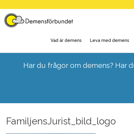
Skip
to
content
Vad är demens
Leva med demens
Har du frågor om demens? Har du
FamiljensJurist_bild_logo