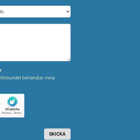
r
*
sförbundet behandlar mina
SKICKA