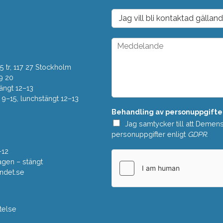
p
o
D
s
r
t
o
*
p
M
d
e
o
d
w
 tr, 117 27 Stockholm
d
n
e
9 20
*
l
ängt 12–13
a
–15, lunchstängt 12–13
n
Behandling av personuppgifte
d
e
Jag samtycker till att Demen
*
personuppgifter enligt
GDPR
.
–12
gen – stängt
ndet.se
telse