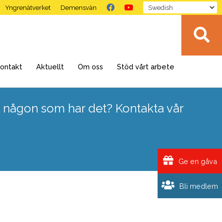
Yngrenätverket
Demensvän
ontakt
Aktuellt
Om oss
Stöd vårt arbete
 någon som har det? Kontakta vår
Ge en gåva
Bli medlem