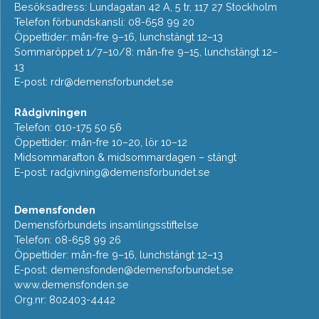
Besöksadress: Lundagatan 42 A, 5 tr, 117 27 Stockholm
Telefon förbundskansli: 08-658 99 20
Öppettider: mån-fre 9–16, lunchstängt 12–13
Sommaröppet 1/7–10/8: mån-fre 9–15, lunchstängt 12–
13
E-post:
rdr@demensforbundet.se
Rådgivningen
Telefon: 010-175 50 56
Öppettider: mån-fre 10–20, lör 10–12
Midsommarafton & midsommardagen – stängt
E-post:
radgivning@demensforbundet.se
Demensfonden
Demensförbundets insamlingsstiftelse
Telefon: 08-658 99 26
Öppettider: mån-fre 9–16, lunchstängt 12–13
E-post:
demensfonden@demensforbundet.se
www.demensfonden.se
Org.nr: 802403-4442