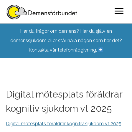
Skip
Har du frågor om demens? Har du själv en
to
demenssjukdom eller står nära någon som har det?
content
Kontakta vår telefonrådgivning.
Digital mötesplats föräldrar
kognitiv sjukdom vt 2025
Digital mötesplats föräldrar kognitiv sjukdom vt 2025