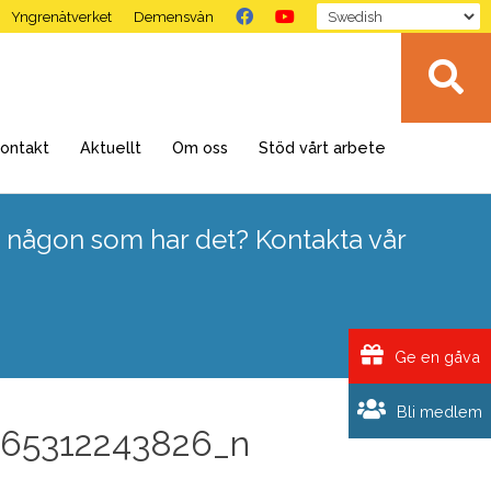
Yngrenätverket
Demensvän
ontakt
Aktuellt
Om oss
Stöd vårt arbete
 någon som har det? Kontakta vår
Ge en gåva
Bli medlem
65312243826_n