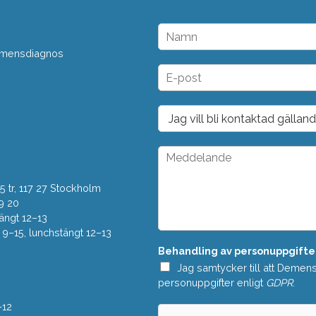
N
a
 demensdiagnos
m
n
E
*
-
p
o
D
s
r
t
o
*
p
M
d
e
o
d
w
 tr, 117 27 Stockholm
d
n
e
9 20
*
l
ängt 12–13
a
–15, lunchstängt 12–13
n
Behandling av personuppgifte
d
e
Jag samtycker till att Demen
*
personuppgifter enligt
GDPR
.
–12