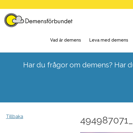
Skip
to
content
Vad är demens
Leva med demens
Har du frågor om demens? Har du
Tillbaka
494987071_