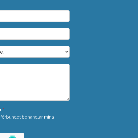
r
*
sförbundet behandlar mina