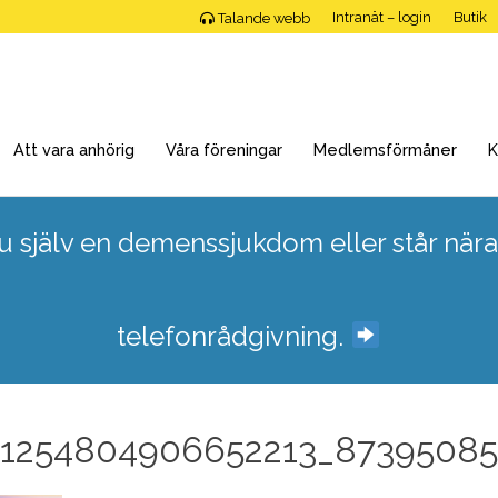
Intranät – login
Butik
Talande webb
Att vara anhörig
Våra föreningar
Medlemsförmåner
K
 själv en demenssjukdom eller står nära
telefonrådgivning.
1254804906652213_87395085