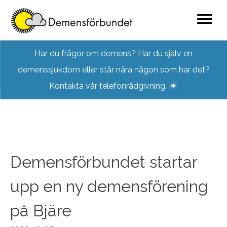
Skip
Har du frågor om demens? Har du själv en
to
demenssjukdom eller står nära någon som har det?
content
Kontakta vår telefonrådgivning.
Demensförbundet startar
upp en ny demensförening
på Bjäre