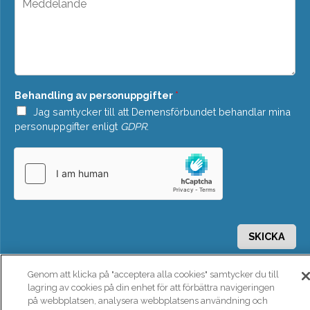
d
e
o
d
w
d
n
e
*
l
a
n
Behandling av personuppgifter
*
d
e
Jag samtycker till att Demensförbundet behandlar mina
*
personuppgifter enligt
GDPR
.
SKICKA
Genom att klicka på "acceptera alla cookies" samtycker du till
lagring av cookies på din enhet för att förbättra navigeringen
på webbplatsen, analysera webbplatsens användning och