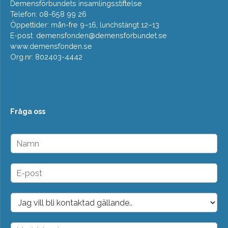
Demensförbundets insamlingsstiftelse
Telefon: 08-658 99 26
Öppettider: mån-fre 9–16, lunchstängt 12–13
E-post:
demensfonden@demensforbundet.se
www.demensfonden.se
Org.nr: 802403-4442
Fråga oss
N
a
m
n
E
*
-
p
o
D
s
r
t
o
*
p
M