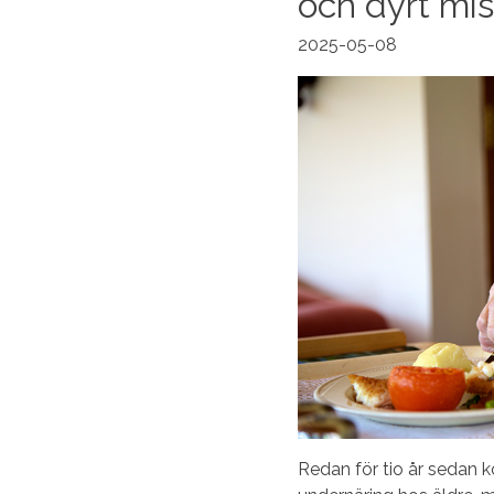
och dyrt mi
2025-05-08
Redan för tio år sedan 