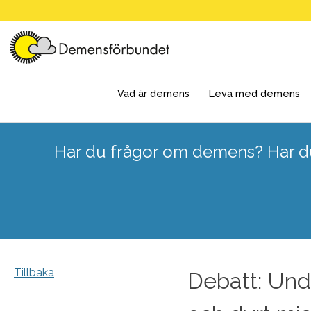
Skip
to
content
Vad är demens
Leva med demens
Har du frågor om demens? Har du
Tillbaka
Debatt: Und