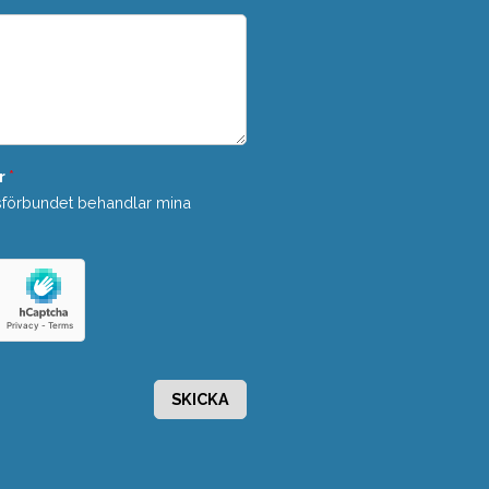
r
*
sförbundet behandlar mina
SKICKA