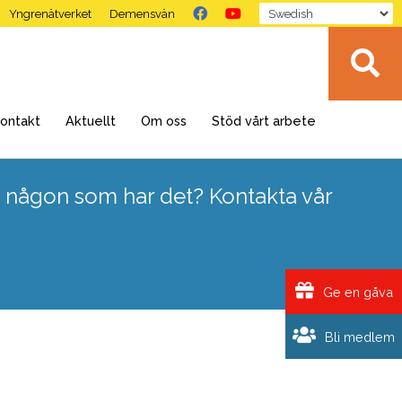
Yngrenätverket
Demensvän
ontakt
Aktuellt
Om oss
Stöd vårt arbete
 någon som har det? Kontakta vår
Ge en gåva
Bli medlem