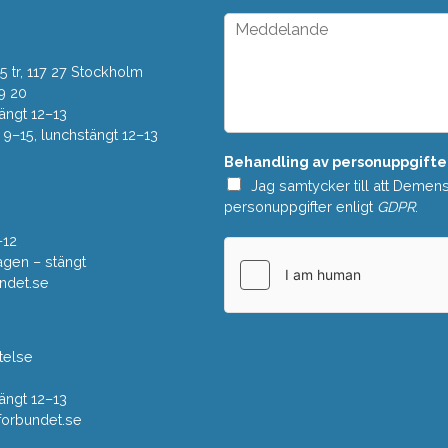
*
p
M
d
e
o
d
w
 tr, 117 27 Stockholm
d
n
e
9 20
*
l
ängt 12–13
a
–15, lunchstängt 12–13
n
Behandling av personuppgifte
d
e
Jag samtycker till att Demen
*
personuppgifter enligt
GDPR
.
–12
gen – stängt
ndet.se
telse
ängt 12–13
rbundet.se