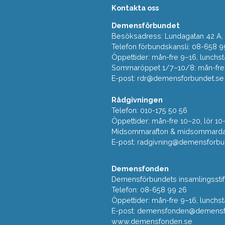
Kontakta oss
Demensförbundet
Besöksadress: Lundagatan 42 A, 5
Telefon förbundskansli: 08-658 9
Öppettider: mån-fre 9–16, lunchst
Sommaröppet 1/7–10/8: mån-fre 9
E-post:
rdr@demensforbundet.se
Rådgivningen
Telefon: 010-175 50 56
Öppettider: mån-fre 10–20, lör 10
Midsommarafton & midsommarda
E-post:
radgivning@demensforbu
Demensfonden
Demensförbundets insamlingsstif
Telefon: 08-658 99 26
Öppettider: mån-fre 9–16, lunchst
E-post:
demensfonden@demensfo
www.demensfonden.se