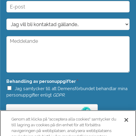
n
E
*
-
p
o
D
s
r
t
o
*
p
M
d
e
o
d
w
d
n
e
*
l
a
n
Behandling av personuppgifter
*
d
e
Jag samtycker till att Demensförbundet behandlar mina
*
personuppgifter enligt
GDPR
.
Genom att klicka på "acceptera alla cookies" samtycker du
till lagring av cookies på din enhet för att förbättra
navigeringen på webbplatsen, analysera webbplatsens