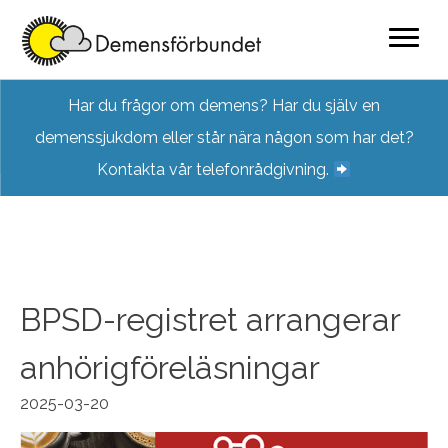
Skip
Har du frågor om demens? Har du själv en
to
demenssjukdom eller står nära någon som har det?
content
Kontakta vår telefonrådgivning.
BPSD-registret arrangerar
anhörigföreläsningar
2025-03-20