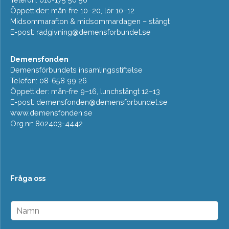
Öppettider: mån-fre 10–20, lör 10–12
Midsommarafton & midsommardagen – stängt
E-post:
radgivning@demensforbundet.se
Demensfonden
Demensförbundets insamlingsstiftelse
Telefon: 08-658 99 26
Öppettider: mån-fre 9–16, lunchstängt 12–13
E-post:
demensfonden@demensforbundet.se
www.demensfonden.se
Org.nr: 802403-4442
Fråga oss
N
a
m