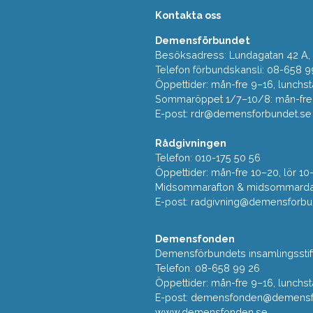
Kontakta oss
Demensförbundet
Besöksadress: Lundagatan 42 A, 5
Telefon förbundskansli: 08-658 9
Öppettider: mån-fre 9–16, lunchst
Sommaröppet 1/7–10/8: mån-fre 9
E-post:
rdr@demensforbundet.se
Rådgivningen
Telefon: 010-175 50 56
Öppettider: mån-fre 10–20, lör 10
Midsommarafton & midsommarda
E-post:
radgivning@demensforbu
Demensfonden
Demensförbundets insamlingsstif
Telefon: 08-658 99 26
Öppettider: mån-fre 9–16, lunchst
E-post:
demensfonden@demensfo
www.demensfonden.se