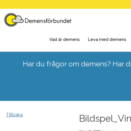
Skip
to
content
Vad är demens
Leva med demens
Har du frågor om demens? Har du
Tillbaka
Bildspel_V