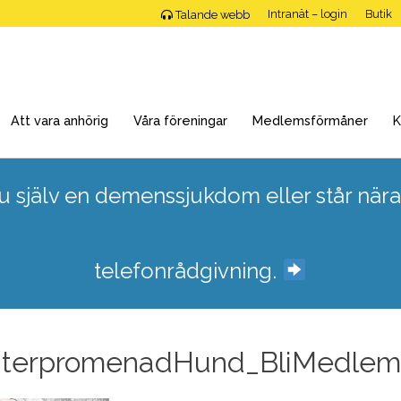
Intranät – login
Butik
Talande webb
Att vara anhörig
Våra föreningar
Medlemsförmåner
K
 själv en demenssjukdom eller står nära
telefonrådgivning.
interpromenadHund_BliMedlem