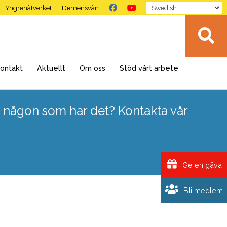
Yngrenätverket
Demensvän
ontakt
Aktuellt
Om oss
Stöd vårt arbete
 någon som har det? Kontakta vår
Ge en gåva
Bli medlem