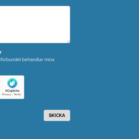
r
*
sförbundet behandlar mina
SKICKA