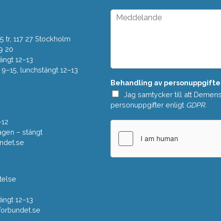
t
o
*
p
M
d
e
o
d
w
 tr, 117 27 Stockholm
d
n
e
9 20
*
l
ängt 12–13
a
–15, lunchstängt 12–13
n
Behandling av personuppgifte
d
e
Jag samtycker till att Demen
*
personuppgifter enligt
GDPR
.
–12
gen – stängt
ndet.se
telse
ängt 12–13
rbundet.se