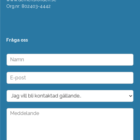
Org.nr: 802403-4442
Fråga oss
N
a
m
n
E
*
-
p
o
D
s
r
t
o
*
p
M
d
e
o
d
w
d
n
e
*
l