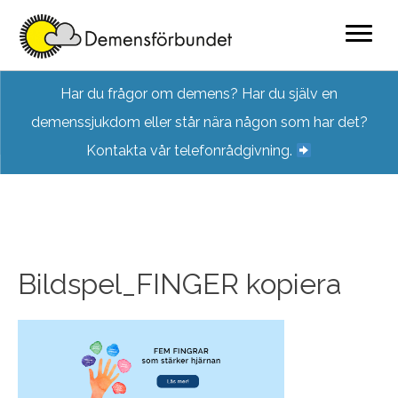
Skip
Har du frågor om demens? Har du själv en
to
demenssjukdom eller står nära någon som har det?
content
Kontakta vår telefonrådgivning.
Bildspel_FINGER kopiera