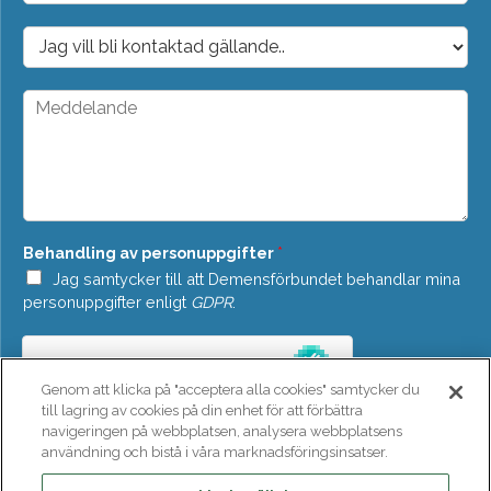
p
o
D
s
r
t
o
*
p
M
d
e
o
d
w
d
n
e
*
l
a
n
Behandling av personuppgifter
*
d
e
Jag samtycker till att Demensförbundet behandlar mina
*
personuppgifter enligt
GDPR
.
Genom att klicka på "acceptera alla cookies" samtycker du
till lagring av cookies på din enhet för att förbättra
navigeringen på webbplatsen, analysera webbplatsens
användning och bistå i våra marknadsföringsinsatser.
SKICKA