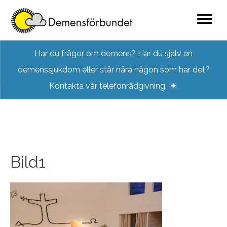
Skip
Har du frågor om demens? Har du själv en
to
demenssjukdom eller står nära någon som har det?
content
Kontakta vår telefonrådgivning.
Bild1