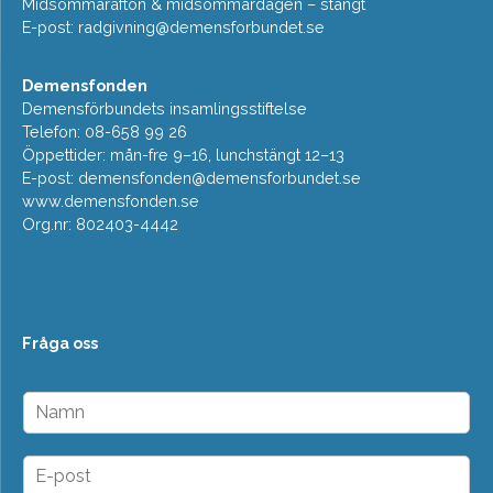
Midsommarafton & midsommardagen – stängt
E-post:
radgivning@demensforbundet.se
Demensfonden
Demensförbundets insamlingsstiftelse
Telefon: 08-658 99 26
Öppettider: mån-fre 9–16, lunchstängt 12–13
E-post:
demensfonden@demensforbundet.se
www.demensfonden.se
Org.nr: 802403-4442
Fråga oss
N
a
m
n
E
*
-