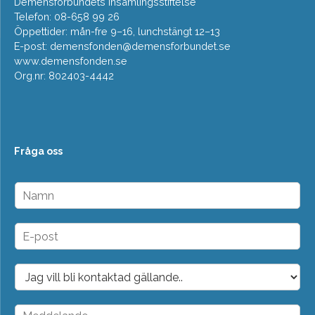
Demensförbundets insamlingsstiftelse
Telefon: 08-658 99 26
Öppettider: mån-fre 9–16, lunchstängt 12–13
E-post:
demensfonden@demensforbundet.se
www.demensfonden.se
Org.nr: 802403-4442
Fråga oss
N
a
m
n
E
*
-
p
o
D
s
r
t
o
*
p
M