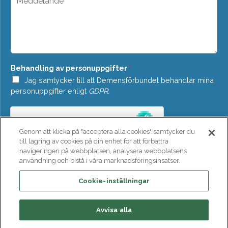
d
e
o
d
w
d
n
e
*
l
a
n
Behandling av personuppgifter
*
d
e
Jag samtycker till att Demensförbundet behandlar mina
*
personuppgifter enligt
GDPR
.
Genom att klicka på "acceptera alla cookies" samtycker du
till lagring av cookies på din enhet för att förbättra
navigeringen på webbplatsen, analysera webbplatsens
användning och bistå i våra marknadsföringsinsatser.
SKICKA
Cookie-inställningar
Avvisa alla