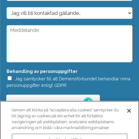
p
o
D
s
r
t
o
*
p
M
d
e
o
d
w
d
n
e
*
l
a
n
Behandling av personuppgifter
*
d
e
Jag samtycker till att Demensförbundet behandlar mina
*
personuppgifter enligt
GDPR
.
Genom att klicka på "acceptera alla cookies" samtycker du
till lagring av cookies på din enhet för att förbättra
navigeringen på webbplatsen, analysera webbplatsens
användning och bistå i våra marknadsföringsinsatser.
SKICKA