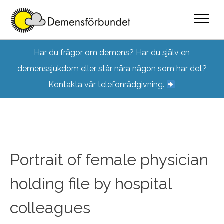
Skip
Har du frågor om demens? Har du själv en
to
demenssjukdom eller står nära någon som har det?
content
Kontakta vår telefonrådgivning.
Portrait of female physician
holding file by hospital
colleagues