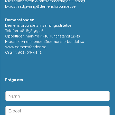
Midsommarafton & midsommardagen – stängt
E-post:
radgivning@demensforbundet.se
Demensfonden
Demensförbundets insamlingsstiftelse
Telefon: 08-658 99 26
Öppettider: mån-fre 9–16, lunchstängt 12–13
E-post:
demensfonden@demensforbundet.se
www.demensfonden.se
Org.nr: 802403-4442
Fråga oss
N
a
m
n
E
*
-